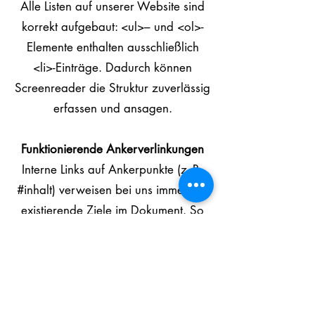
Alle Listen auf unserer Website sind
korrekt aufgebaut: <ul>– und <ol>-
Elemente enthalten ausschließlich
<li>-Einträge. Dadurch können
Screenreader die Struktur zuverlässig
erfassen und ansagen.
Funktionierende Ankerverlinkungen
Interne Links auf Ankerpunkte (z. B.
#inhalt) verweisen bei uns immer auf
existierende Ziele im Dokument. So
wird sichergestellt, dass die
Navigation auch für Tastatur- und
Screenreader-Nutzer:innen
zuverlässig funktioniert.